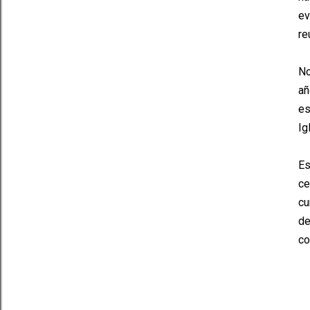
ev
re
No
añ
es
Ig
Es
ce
cu
de
co