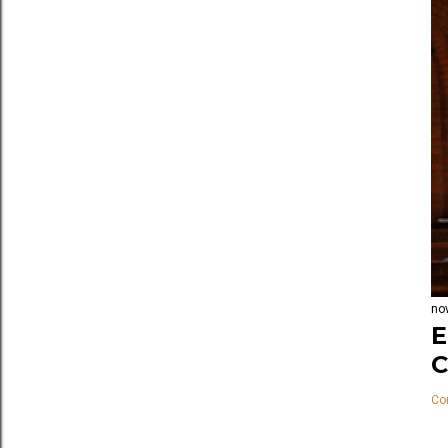
no
E
Co