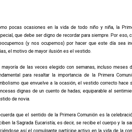
mo pocas ocasiones en la vida de todo niño y niña, la Pr
pecial, que debe ser digno de recordar para siempre. Por eso,
eocupemos (y nos ocupemos) por hacer que este día sea incr
ñas, el motivo de mayor ilusión es el vestido.
 mayoría de las veces elegido con semanas, incluso meses de
ndamental para resaltar la importancia de la Primera Comu
mbolismo que envuelve a la ocasión, el vestido correcto hace s
incesas dignas de un cuento de hadas; equiparable al sentimie
stido de novia.
cuerda que el sentido de la Primera Comunión es la celebración
ciben la Sagrada Eucaristía; es decir, se recibe el cuerpo y la s
ciéndose así el comulgante partícipe activo en la vida de la com