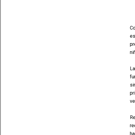
Co
es
pr
ni
La
fu
si
pr
ve
Re
re
ha