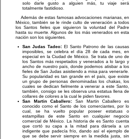
solo darle gusto a alguien más, tu viaje será
totalmente fastidioso.
Además de estas famosas advocaciones marianas, en
México, también se le rinde culto de veneración a todos
los Santos fieles que siguieron la voluntad del Padre
hasta su muerte. Algunos de los más venerados en esta
nación son los siguientes.
San Judas Tadeo:
El Santo Patrono de las causas
imposibles, se celebra el día 28 de cada mes, en
especial en la Ciudad de México. Se trata de uno de
los Santos más respetados y venerados a lo largo y
ancho de nuestro país, donde podemos atisbar a los
fieles de San Judas asistiendo a misa para venerarle.
Su popularidad es tan grande en el país, que existe
un grupo de personas denominadas los chakas, los
cuales se dedican fielmente a venerar a este Santo,
también, consigo se les observa una estatua llena de
collares de colores a la cual le piden favores.
San Martin Caballero:
San Martin Caballero es
conocido como el Santo de los comerciantes, por lo
cual, se ha vuelto popular poseer estatuas o
estampillas de este Santo en cualquier negocio
comercial de México. La historia de es Santo cuenta
que cortó su capa a la mitad para dársela a un
indigente que padecía frío, dando así el ejemplo de
que se debe servir siempre en la medida justa, sin