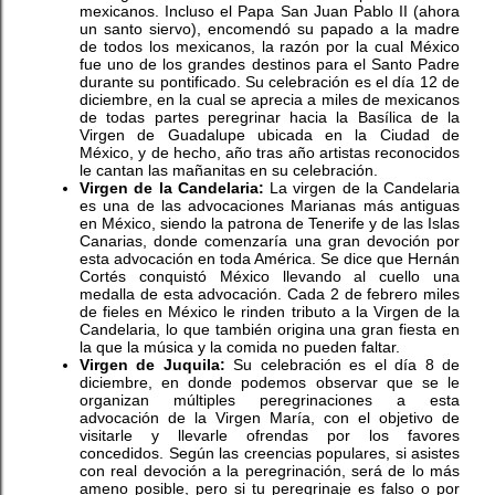
mexicanos. Incluso el Papa San Juan Pablo II (ahora
un santo siervo), encomendó su papado a la madre
de todos los mexicanos, la razón por la cual México
fue uno de los grandes destinos para el Santo Padre
durante su pontificado. Su celebración es el día 12 de
diciembre, en la cual se aprecia a miles de mexicanos
de todas partes peregrinar hacia la Basílica de la
Virgen de Guadalupe ubicada en la Ciudad de
México, y de hecho, año tras año artistas reconocidos
le cantan las mañanitas en su celebración.
Virgen de la Candelaria:
La virgen de la Candelaria
es una de las advocaciones Marianas más antiguas
en México, siendo la patrona de Tenerife y de las Islas
Canarias, donde comenzaría una gran devoción por
esta advocación en toda América. Se dice que Hernán
Cortés conquistó México llevando al cuello una
medalla de esta advocación. Cada 2 de febrero miles
de fieles en México le rinden tributo a la Virgen de la
Candelaria, lo que también origina una gran fiesta en
la que la música y la comida no pueden faltar.
Virgen de Juquila:
Su celebración es el día 8 de
diciembre, en donde podemos observar que se le
organizan múltiples peregrinaciones a esta
advocación de la Virgen María, con el objetivo de
visitarle y llevarle ofrendas por los favores
concedidos. Según las creencias populares, si asistes
con real devoción a la peregrinación, será de lo más
ameno posible, pero si tu peregrinaje es falso o por