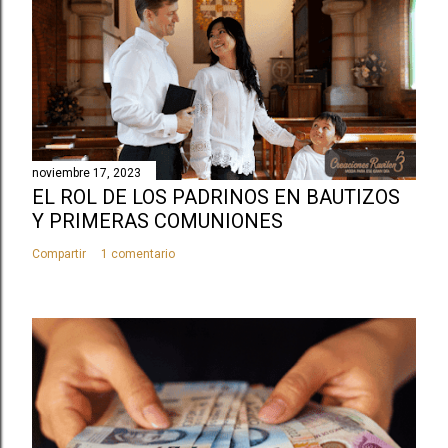
l
i
c
a
r
u
n
noviembre 17, 2023
c
EL ROL DE LOS PADRINOS EN BAUTIZOS
o
Y PRIMERAS COMUNIONES
m
Compartir
1 comentario
e
n
t
a
r
i
o