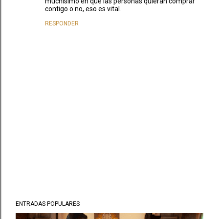
muchisimo en que las personas quieran comprar
contigo o no, eso es vital.
RESPONDER
P
ENTRADAS POPULARES
u
b