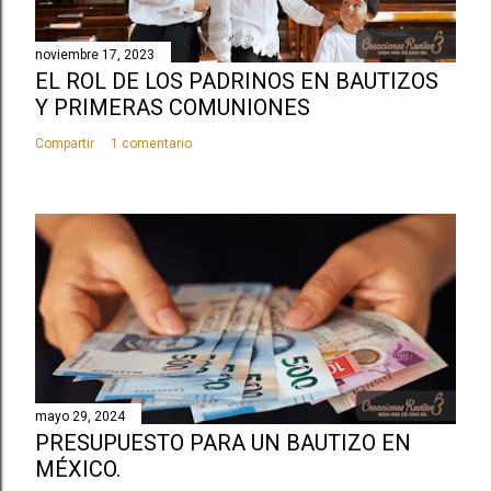
u
n
noviembre 17, 2023
c
EL ROL DE LOS PADRINOS EN BAUTIZOS
o
Y PRIMERAS COMUNIONES
m
Compartir
1 comentario
e
n
t
a
r
i
o
mayo 29, 2024
PRESUPUESTO PARA UN BAUTIZO EN
MÉXICO.