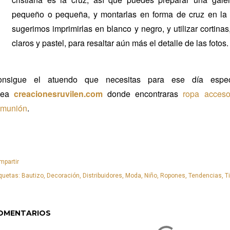
pequeño o pequeña, y montarlas en forma de cruz en la m
sugerimos imprimirlas en blanco y negro, y utilizar cortinas
claros y pastel, para resaltar aún más el detalle de las fotos.
onsigue el atuendo que necesitas para ese día especi
inea
creacionesruvilen.com
donde encontraras
ropa acceso
omunión
.
mpartir
quetas:
Bautizo
Decoración
Distribuidores
Moda
Niño
Ropones
Tendencias
T
OMENTARIOS