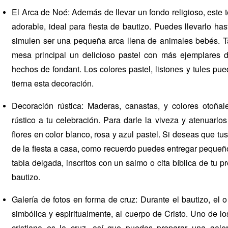
El Arca de Noé: Además de llevar un fondo religioso, este 
adorable, ideal para fiesta de bautizo. Puedes llevarlo ha
simulen ser una pequeña arca llena de animales bebés. T
mesa principal un delicioso pastel con más ejemplares 
hechos de fondant. Los colores pastel, listones y tules p
tierna esta decoración.
Decoración rústica: Maderas, canastas, y colores otoña
rústico a tu celebración. Para darle la viveza y atenuarlo
flores en color blanco, rosa y azul pastel. Si deseas que tu
de la fiesta a casa, como recuerdo puedes entregar peque
tabla delgada, inscritos con un salmo o cita bíblica de tu p
bautizo.
Galería de fotos en forma de cruz: Durante el bautizo, el 
simbólica y espiritualmente, al cuerpo de Cristo. Uno de lo
cristiana es la cruz, así que puedes preparar una gale