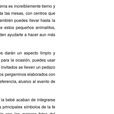
tema es increíblemente tierno y
sta las mesas, con centros que
ambién puedes llevar hasta la
de estos pequeños animalitos,
ueden ayudarte a hacer aun más
les darán un aspecto limpio y
s para la ocasión, puedes usar
s invitados se lleven un pedazo
ños pergaminos elaborados con
referencia, alusivo al evento de
o la bebé acaban de integrarse
s principales símbolos de la fe
ría con las mejores fotos del