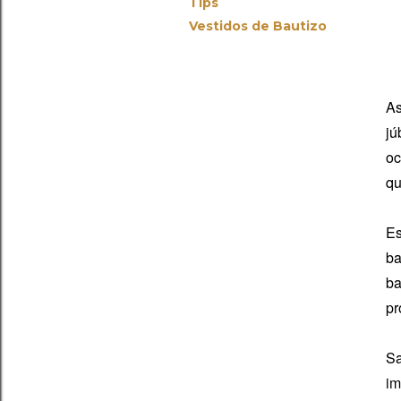
Tips
Vestidos de Bautizo
As
jú
oc
qu
Es
ba
ba
pr
Sa
im