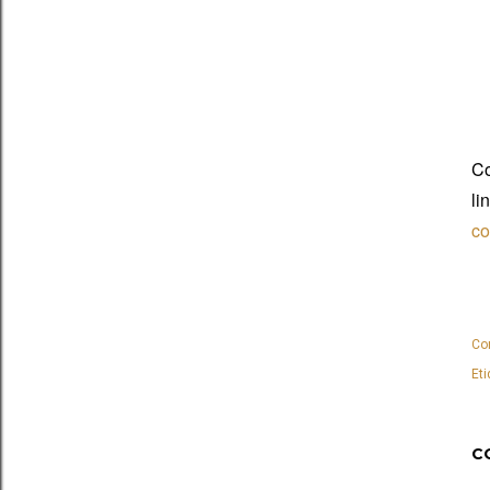
C
l
c
Co
Eti
C