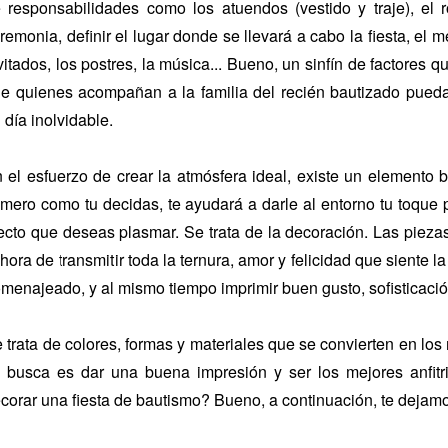
 responsabilidades como los atuendos (vestido y traje), el r
remonia, definir el lugar donde se llevará a cabo la fiesta, el m
vitados, los postres, la música... Bueno, un sinfín de factores
e quienes acompañan a la familia del recién bautizado pueda
 día inolvidable.
 el esfuerzo de crear la atmósfera ideal, existe un elemento 
mero como tu decidas, te ayudará a darle al entorno tu toque p
ecto que deseas plasmar. Se trata de la decoración. Las piezas
 hora de transmitir toda la ternura, amor y felicidad que siente l
menajeado, y al mismo tiempo imprimir buen gusto, sofisticació
 trata de colores, formas y materiales que se convierten en lo
 busca es dar una buena impresión y ser los mejores anfit
corar una fiesta de bautismo? Bueno, a continuación, te dejam