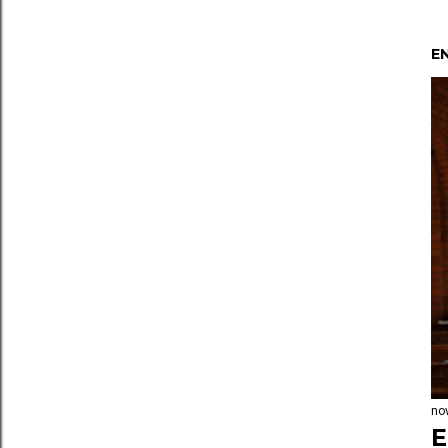
E
no
E