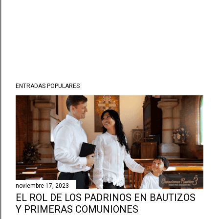
P
ENTRADAS POPULARES
u
b
l
i
c
a
r
u
n
noviembre 17, 2023
c
EL ROL DE LOS PADRINOS EN BAUTIZOS
o
Y PRIMERAS COMUNIONES
m