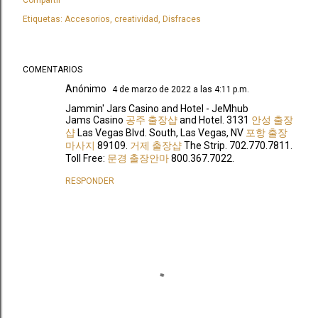
Etiquetas:
Accesorios
creatividad
Disfraces
COMENTARIOS
Anónimo
4 de marzo de 2022 a las 4:11 p.m.
Jammin' Jars Casino and Hotel - JeMhub
Jams Casino
공주 출장샵
and Hotel. 3131
안성 출장
샵
Las Vegas Blvd. South, Las Vegas, NV
포항 출장
마사지
89109.
거제 출장샵
The Strip. 702.770.7811.
Toll Free:
문경 출장안마
800.367.7022.
RESPONDER