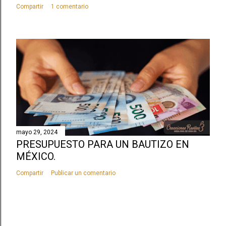
Compartir
1 comentario
e
n
t
a
r
i
o
mayo 29, 2024
PRESUPUESTO PARA UN BAUTIZO EN
MÉXICO.
Compartir
Publicar un comentario