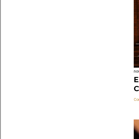
no
E
Co