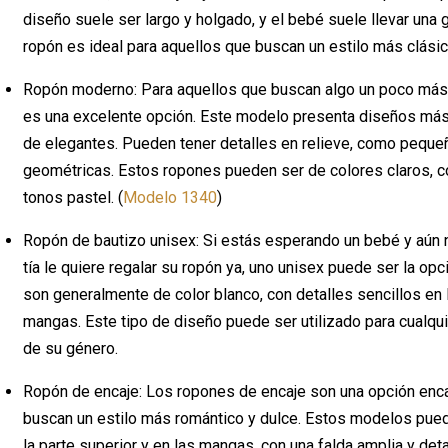
diseño suele ser largo y holgado, y el bebé suele llevar una 
ropón es ideal para aquellos que buscan un estilo más clásico
Ropón moderno: Para aquellos que buscan algo un poco más
es una excelente opción. Este modelo presenta diseños más 
de elegantes. Pueden tener detalles en relieve, como pequeñ
geométricas. Estos ropones pueden ser de colores claros, co
tonos pastel. (
Modelo 1340
)
Ropón de bautizo unisex: Si estás esperando un bebé y aún 
tía le quiere regalar su ropón ya, uno unisex puede ser la op
son generalmente de color blanco, con detalles sencillos en l
mangas. Este tipo de diseño puede ser utilizado para cualq
de su género.
Ropón de encaje: Los ropones de encaje son una opción enc
buscan un estilo más romántico y dulce. Estos modelos pued
la parte superior y en las mangas, con una falda amplia y detal