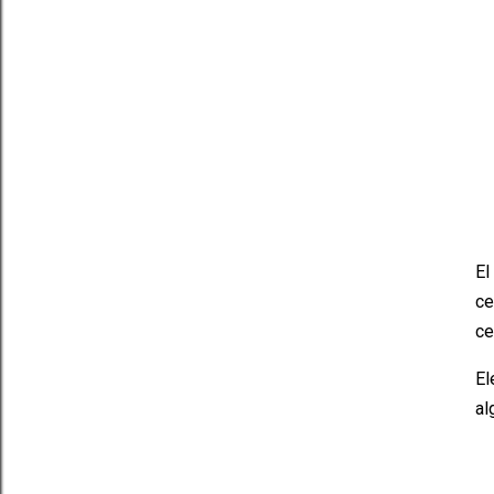
El
ce
ce
El
al