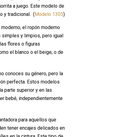
gorrita a juego. Este modelo de
 y tradicional. (
Modelo 1305
)
 moderno, el ropón moderno
simples y limpios, pero igual
as flores o figuras
mo el blanco o el beige, o de
no conoces su género, pero la
ción perfecta. Estos modelos
a parte superior y en las
uier bebé, independientemente
antadora para aquellos que
en tener encajes delicados en
les en la cintura. Este tipo de