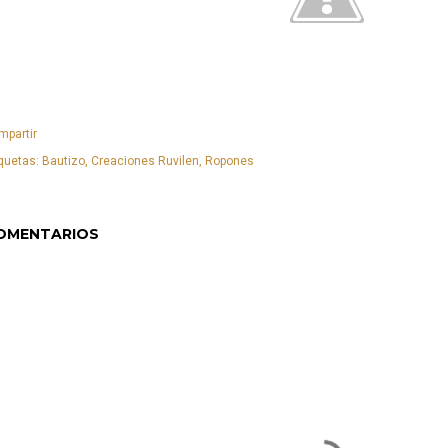
mpartir
quetas:
Bautizo
Creaciones Ruvilen
Ropones
OMENTARIOS