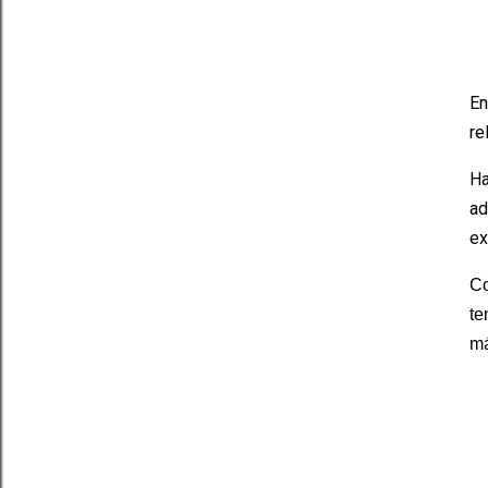
En
re
Ha
ad
ex
Co
t
m