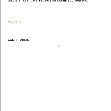
lazo eterno entre el regalo y su significado sagrado.
Compartir
COMENTARIOS